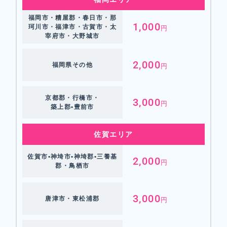
福岡市・糟屋郡・春日市・那
1,000
珂川市・福津市・古賀市・太
円
宰府市・大野城市
2,000
福岡県その他
円
京都郡・行橋市・
3,000
円
築上郡•豊前市
佐賀エリア
佐賀市•神埼市•神埼郡•三養基
2,000
円
郡・鳥栖市
3,000
唐津市・東松浦郡
円